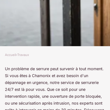
Accueil
›
Travaux
TRAVAUX
Serrurier chamonix: service
Un problème de serrure peut survenir à tout moment.
Si vous êtes à Chamonix et avez besoin d'un
24/7 pour vos urgences
dépannage en urgence, notre service de serrurerie
serrurerie
24/7 est là pour vous. Que ce soit pour une
intervention rapide, une ouverture de porte bloquée,
Louise
•
27 septembre 2024
•
4 min de lecture
ou une sécurisation après intrusion, nos experts sont