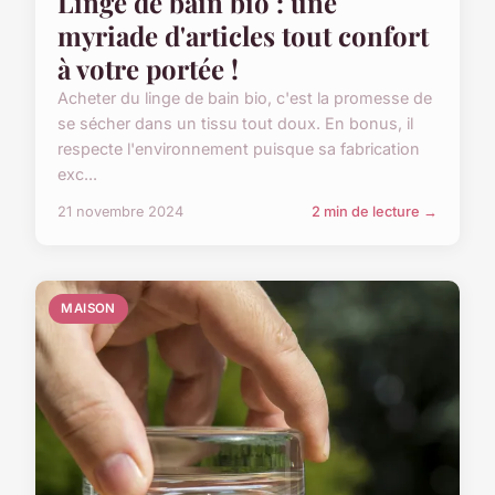
Linge de bain bio : une
myriade d'articles tout confort
à votre portée !
Acheter du linge de bain bio, c'est la promesse de
se sécher dans un tissu tout doux. En bonus, il
respecte l'environnement puisque sa fabrication
exc...
21 novembre 2024
2 min de lecture →
MAISON