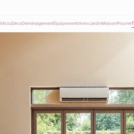
l
Actu
Déco
Déménagement
Équipement
Immo
Jardin
Maison
Piscine
T