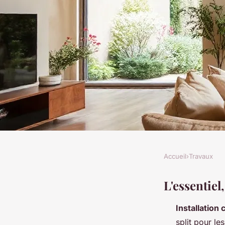
Accueil
›
Travaux
TRAVAUX
Découvrez les meill
L'essentiel
Installation 
climatisation pour 
split pour le