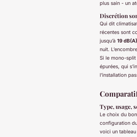
plus sain - un a
Discrétion son
Qui dit climatisa
récentes sont c
jusqu’à
19 dB(A
nuit. L’encombre
Si le mono-split
épurées, qui s’i
l’installation p
Comparatif
Type, usage, so
Le choix du bon
configuration du
voici un tablea