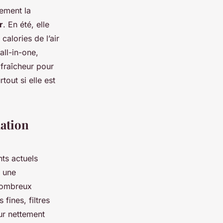
tement la
r
. En été, elle
 calories de l’air
all-in-one,
fraîcheur pour
out si elle est
lation
ts actuels
r une
nombreux
fines, filtres
eur nettement