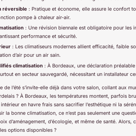
n réversible
: Pratique et économe, elle assure le confort to
nction pompe à chaleur air-air.
imatisation
: Une révision biennale est obligatoire pour les i
antissant performance et sécurité.
rieur
: Les climatiseurs modernes allient efficacité, faible so
ration d’air pour un air sain.
ifiés climatisation
: À Bordeaux, une déclaration préalable 
urtout en secteur sauvegardé, nécessitant un installateur ce
e de l’été s’invite-elle déjà dans votre salon, collant aux mu
delais ? À Bordeaux, les températures montent, parfois bru
ntérieur en havre frais sans sacrifier l’esthétique ni la séré
sir la bonne climatisation, ce n’est pas seulement une quest
choix d’aménagement, d’écologie, et même de santé. Alors,
les options disponibles ?