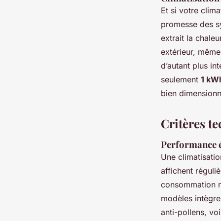
Et si votre clim
promesse des 
extrait la chaleu
extérieur, même p
d’autant plus int
seulement
1 kW
bien dimensionn
Critères te
Performance én
Une climatisatio
affichent régul
consommation ma
modèles intègr
anti-pollens, voi