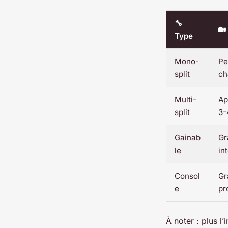
🔧
🏡
Type
Mono-
Pe
split
ch
Multi-
Ap
split
3-
Gainab
Gr
le
in
Consol
Gr
e
pr
À noter : plus l’