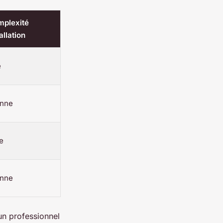
mplexité
allation
e
nne
e
nne
 un professionnel