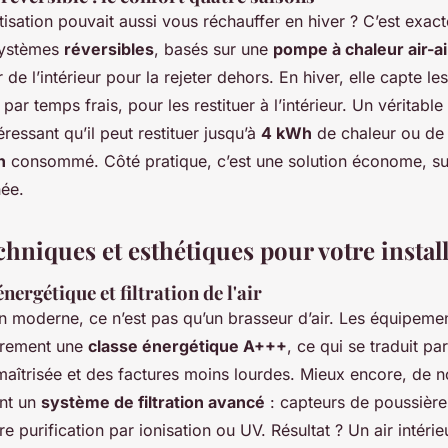
atisation pouvait aussi vous réchauffer en hiver ? C’est exac
systèmes
réversibles
, basés sur une
pompe à chaleur air-ai
r de l’intérieur pour la rejeter dehors. En hiver, elle capte les
ar temps frais, pour les restituer à l’intérieur. Un véritable 
éressant qu’il peut restituer jusqu’à
4 kWh
de chaleur ou de 
h
consommé. Côté pratique, c’est une solution économe, surt
ée.
chniques et esthétiques pour votre instal
ergétique et filtration de l'air
n moderne, ce n’est pas qu’un brasseur d’air. Les équipemen
ièrement une
classe énergétique A+++
, ce qui se traduit pa
îtrisée et des factures moins lourdes. Mieux encore, de 
ent un
système de filtration avancé
: capteurs de poussières 
re purification par ionisation ou UV. Résultat ? Un air intéri