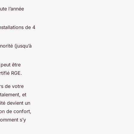
ute l’année
nstallations de 4
norité (jusqu’à
peut être
rtifié RGE.
rs de votre
talement, et
nité devient un
ion de confort,
 comment s’y