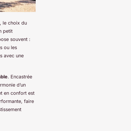
, le choix du
 petit
ose souvent :
as ou les
es avec une
able
. Encastrée
harmonie d’un
et en confort est
rformante, faire
stissement