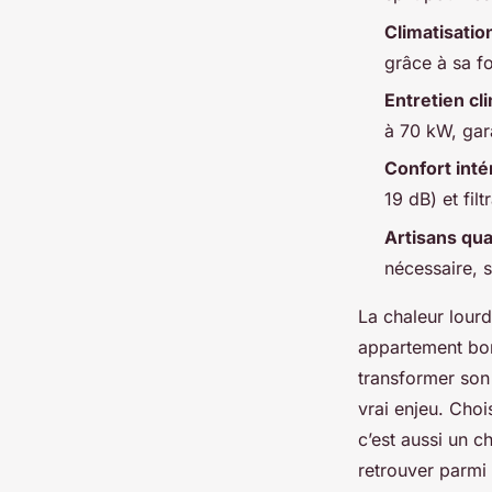
Climatisatio
Auberte
•
13/05/2026 15:45
•
9 min de lecture
grâce à sa fo
Entretien cl
à 70 kW, gar
Confort inté
19 dB) et filt
Artisans qual
nécessaire, s
La chaleur lourd
appartement bor
transformer son i
vrai enjeu. Choi
c’est aussi un 
retrouver parmi 