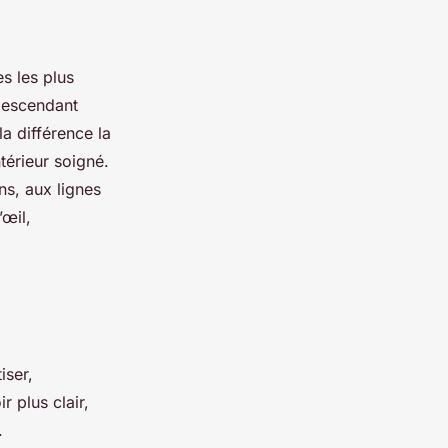
es les plus
descendant
la différence la
térieur soigné.
ns, aux lignes
’œil,
iser,
r plus clair,
.