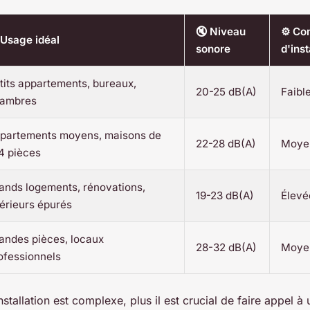
🔇 Niveau
⚙️ Co
 Usage idéal
sonore
d'inst
tits appartements, bureaux,
20-25 dB(A)
Faibl
ambres
partements moyens, maisons de
22-28 dB(A)
Moye
4 pièces
ands logements, rénovations,
19-23 dB(A)
Élevé
térieurs épurés
andes pièces, locaux
28-32 dB(A)
Moye
ofessionnels
installation est complexe, plus il est crucial de faire appel à