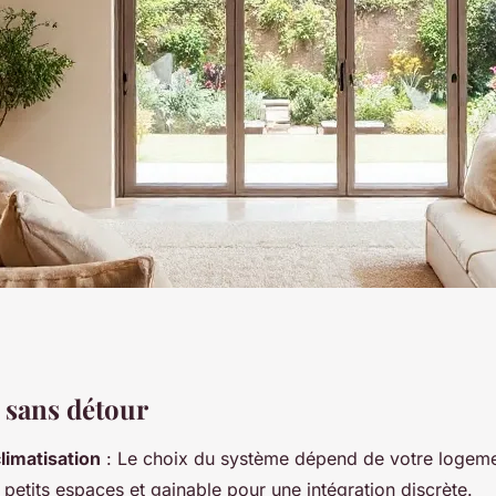
eures options de
, sans détour
climatisation
: Le choix du système dépend de votre logeme
confort à Bordeaux
s petits espaces et gainable pour une intégration discrète.