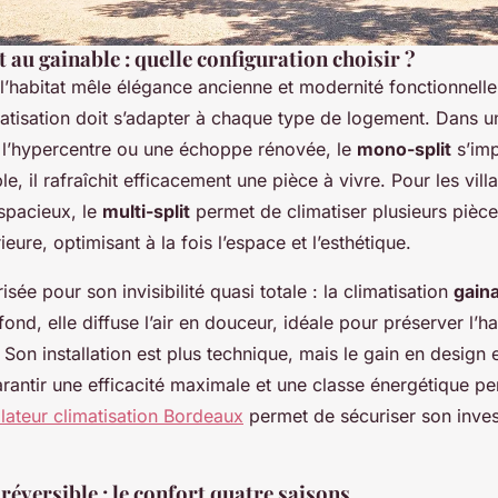
au gainable : quelle configuration choisir ?
’habitat mêle élégance ancienne et modernité fonctionnelle
atisation doit s’adapter à chaque type de logement. Dans un
l’hypercentre ou une échoppe rénovée, le
mono-split
s’imp
e, il rafraîchit efficacement une pièce à vivre. Pour les vill
spacieux, le
multi-split
permet de climatiser plusieurs pièc
ieure, optimisant à la fois l’espace et l’esthétique.
isée pour son invisibilité quasi totale : la climatisation
gain
fond, elle diffuse l’air en douceur, idéale pour préserver l’
. Son installation est plus technique, mais le gain en design 
rantir une efficacité maximale et une classe énergétique pe
llateur climatisation Bordeaux
permet de sécuriser son inve
réversible : le confort quatre saisons