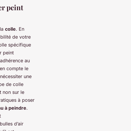
er peint
 la
colle
. En
bilité de votre
olle spécifique
r peint
e adhérence au
 en compte le
 nécessiter une
pe de colle
t non sur le
ratiques à poser
au à peindre
.
t
ulles d’air