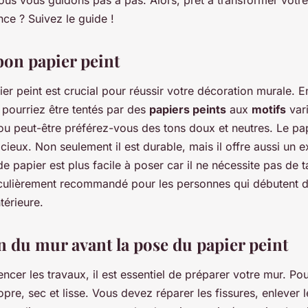
nous vous guidons pas à pas. Alors, prêt à transformer votr
nce ? Suivez le guide !
bon papier peint
er peint est crucial pour réussir votre décoration murale. E
 pourriez être tentés par des
papiers peints
aux
motifs
vari
ou peut-être préférez-vous des tons doux et neutres. Le papi
icieux. Non seulement il est durable, mais il offre aussi un e
de papier est plus facile à poser car il ne nécessite pas de t
ticulièrement recommandé pour les personnes qui débutent d
térieure.
n du mur avant la pose du papier peint
er les travaux, il est essentiel de préparer votre mur. Pou
opre, sec et lisse. Vous devez réparer les fissures, enlever 