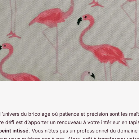
pes pour poser un
’univers du bricolage où patience et précision sont les maî
re défi est d’apporter un renouveau à votre intérieur en tap
 avec raccords
peint intissé
. Vous n’êtes pas un professionnel du domaine