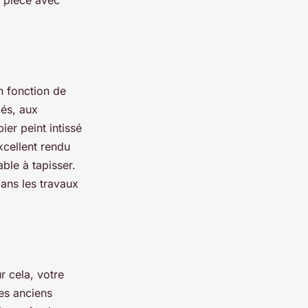
e pièce avec
n fonction de
és, aux
er peint intissé
xcellent rendu
able à tapisser.
ans les travaux
r cela, votre
les anciens