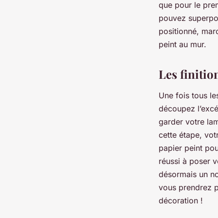
que pour le pre
pouvez superpos
positionné, maro
peint au mur.
Les finitio
Une fois tous le
découpez l’excéd
garder votre la
cette étape, vot
papier peint pou
réussi à poser v
désormais un n
vous prendrez pl
décoration !