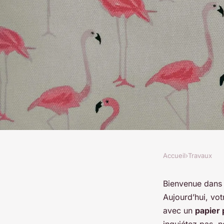
Accueil
›
Travaux
TRAVAUX
Quelles sont les éta
Bienvenue dans l
Aujourd’hui, vot
papier peint intissé
avec un
papier 