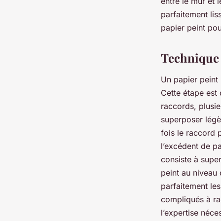
entre le mur et 
parfaitement lis
papier peint pour
Technique 
Un papier peint 
Cette étape est 
raccords, plusi
superposer légè
fois le raccord
l’excédent de pa
consiste à supe
peint au niveau 
parfaitement les
compliqués à rac
l’expertise néc