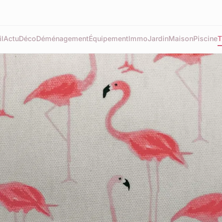
l
Actu
Déco
Déménagement
Équipement
Immo
Jardin
Maison
Piscine
T