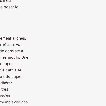
’il est
de poser le
tement alignés.
r réussir vos
de consiste à
 les motifs. Une
s coupez
e cut". Elle
urs de papier
adhérer
 très
possède
s, même avec des