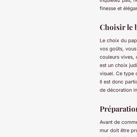
inquiétez pas, 
précis?
finesse et éléga
Choisir le 
Louise
•
1 avril 2024
•
5 min de lecture
Le choix du papi
vos goûts, vous
couleurs vives, 
est un choix jud
visuel. Ce type 
Il est donc par
de décoration in
Préparatio
Avant de commenc
mur doit être pr