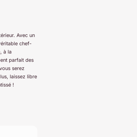
térieur. Avec un
éritable chef-
, à la
ment parfait des
 vous serez
us, laissez libre
tissé !