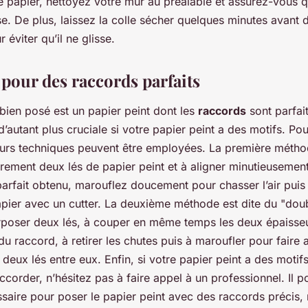
le papier, nettoyez votre mur au préalable et assurez-vous qu
se. De plus, laissez la colle sécher quelques minutes avant 
 éviter qu’il ne glisse.
pour des raccords parfaits
bien posé est un papier peint dont les
raccords
sont parfai
d’autant plus cruciale si votre papier peint a des motifs. Pou
eurs techniques peuvent être employées. La première métho
rement deux lés de papier peint et à aligner minutieusement
 parfait obtenu, marouflez doucement pour chasser l’air pui
pier avec un cutter. La deuxième méthode est dite du "doubl
rposer deux lés, à couper en même temps les deux épaisse
du raccord, à retirer les chutes puis à maroufler pour faire 
 deux lés entre eux. Enfin, si votre papier peint a des motifs
corder, n’hésitez pas à faire appel à un professionnel. Il 
essaire pour poser le papier peint avec des raccords préci