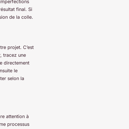
 imperfections
sultat final. Si
sion de la colle.
re projet. C’est
r, tracez une
lle directement
nsuite le
ster selon la
re attention à
même processus