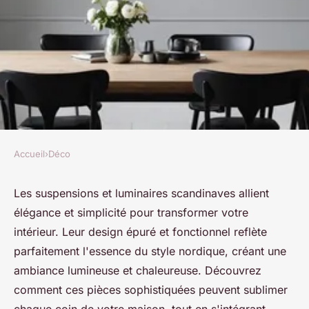
Accueil
›
Déco
DÉCO
Suspension et luminaire au
Les suspensions et luminaires scandinaves allient
élégance et simplicité pour transformer votre
style scandinave : Élégance et
intérieur. Leur design épuré et fonctionnel reflète
simplicité
parfaitement l'essence du style nordique, créant une
ambiance lumineuse et chaleureuse. Découvrez
Louise
•
27 juillet 2024
•
4 min de lecture
comment ces pièces sophistiquées peuvent sublimer