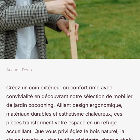
Accueil
›
Déco
DÉCO
Découvrez notre sélection de
Créez un coin extérieur où confort rime avec
convivialité en découvrant notre sélection de mobilier
mobilier de jardin cocooning
de jardin cocooning. Alliant design ergonomique,
matériaux durables et esthétisme chaleureux, ces
Louise
•
7 juillet 2025
•
11 min de lecture
pièces transforment votre espace en un refuge
accueillant. Que vous privilégiez le bois naturel, la