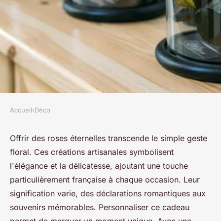
Accueil
›
Déco
DÉCO
Livraison roses éternelles :
Offrir des roses éternelles transcende le simple geste
floral. Ces créations artisanales symbolisent
offrez la touche d'élégance
l'élégance et la délicatesse, ajoutant une touche
franco-française
particulièrement française à chaque occasion. Leur
signification varie, des déclarations romantiques aux
Louise
•
27 septembre 2024
•
3 min de lecture
souvenirs mémorables. Personnaliser ce cadeau