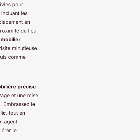
ivies pour
incluant les
mplacement en
proximité du lieu
mobilier
visite minutieuse
quis comme
bilière précise
oyage et une mise
es. Embrassez le
lic
, tout en
un agent
érer le