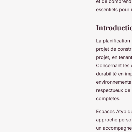
et de comprendr
essentiels pour 
Louise
•
22 mars 2025
•
5 min de lecture
Introducti
La planification
projet de constr
projet, en tenan
Concernant les e
durabilité en im
environnementale
respectueux de
complètes.
Espaces Atypiqu
approche person
un accompagneme