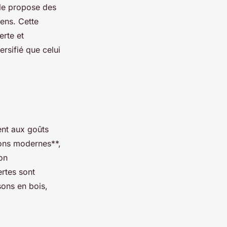
lle propose des
iens. Cette
erte et
ersifié que celui
ent aux goûts
sons modernes**,
on
rtes sont
sons en bois,