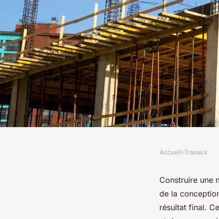
Accueil
›
Travaux
TRAVAUX
Les essentiels pour 
Construire une m
de la conception
construction de vot
résultat final. 