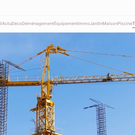
l
Actu
Déco
Déménagement
Équipement
Immo
Jardin
Maison
Piscine
T