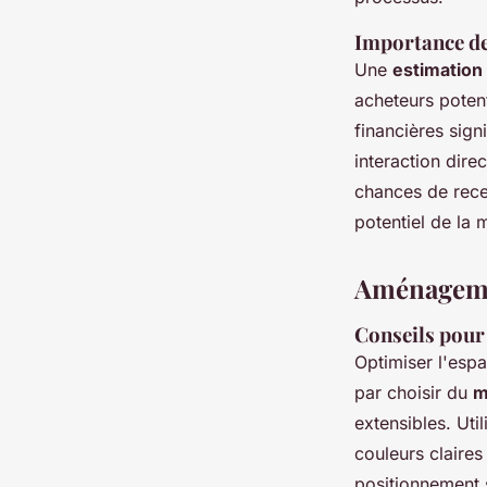
Importance de 
Une
estimation
acheteurs potent
financières sign
interaction dire
chances de recev
potentiel de la 
Aménagemen
Conseils pour
Optimiser l'espa
par choisir du
m
extensibles. Ut
couleurs claire
positionnement 