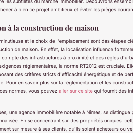
e les subtilités du marché immobilier. Découvrons ensembl
mener à bien ce projet ambitieux et éviter les pièges couran
on à la construction de maison
 minutieuse et le choix de l'emplacement sont des étapes cl
uction de maison. En effet, la localisation influence fortemen
t compte des infrastructures à proximité et des règles d'ur
xigences réglementaires, la norme RT2012 est cruciale. Elle
posant des critères stricts d'efficacité énergétique et de p
. Pour en savoir plus sur la réglementation et les construc
 ces normes, vous pouvez
aller sur ce site
qui fournit des i
es, une agence immobilière notable à Nîmes, se distingue 
nalisée. En se concentrant sur des propriétés uniques, cet
nt sur mesure à ses clients, qu'ils soient acheteurs ou v