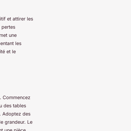
if et attirer les
 pertes
met une
entant les
té et le
e. Commencez
u des tables
l. Adoptez des
de grandeur. Le
nt une pièce.