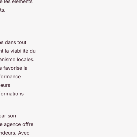
e les éléments
ts.
és dans tout
t la viabilité du
banisme locales.
 favorise la
erformance
teurs
nformations
par son
te agence offre
endeurs. Avec