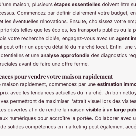
 d'une maison, plusieurs
étapes essentielles
doivent être su
ocessus. Commencez par définir clairement votre budget, en 
 et les éventuelles rénovations. Ensuite, choisissez votre e
priorités telles que les écoles, les transports publics ou la 
 fois votre recherche ciblée, engagez-vous avec un
agent im
i peut offrir un aperçu détaillé du marché local. Enfin, une 
otentielles et une
analyse approfondie
des diagnostics re
cruciales avant de faire une offre ferme.
ficaces pour vendre votre maison rapidement
e maison rapidement, commencez par une
estimation immo
e prix avec les tendances actuelles du marché. Un bon nett
ives permettront de maximiser l'attrait visuel lors des visit
ites ouvertes afin de rendre la maison
visible à un large pub
naux numériques pour accroître la portée. Collaborer avec 
 de solides compétences en marketing peut également accél