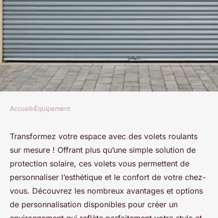
Accueil
›
Équipement
ÉQUIPEMENT
Volet roulant sur mesure :
Transformez votre espace avec des volets roulants
sur mesure ! Offrant plus qu’une simple solution de
personnalisez votre confort
protection solaire, ces volets vous permettent de
maison
personnaliser l’esthétique et le confort de votre chez-
vous. Découvrez les nombreux avantages et options
Louise
•
11 septembre 2024
•
8 min de lecture
de personnalisation disponibles pour créer un