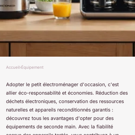
Accueil
›
Équipement
ÉQUIPEMENT
Petit électroménager
Adopter le petit électroménager d'occasion, c'est
allier éco-responsabilité et économies. Réduction des
d'occasion : éco-responsable
déchets électroniques, conservation des ressources
et garanti
naturelles et appareils reconditionnés garantis :
découvrez tous les avantages d'opter pour des
Louise
•
1 octobre 2024
•
5 min de lecture
équipements de seconde main. Avec la fiabilité