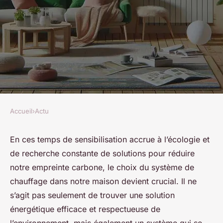
Accueil
›
Actu
ACTU
Quelles options pour un
En ces temps de sensibilisation accrue à l’écologie et
de recherche constante de solutions pour réduire
système de chauffage
notre empreinte carbone, le choix du système de
écologique et visuellement
chauffage dans notre maison devient crucial. Il ne
discret dans un salon ?
s’agit pas seulement de trouver une solution
énergétique efficace et respectueuse de
Louise
•
1 avril 2024
•
6 min de lecture